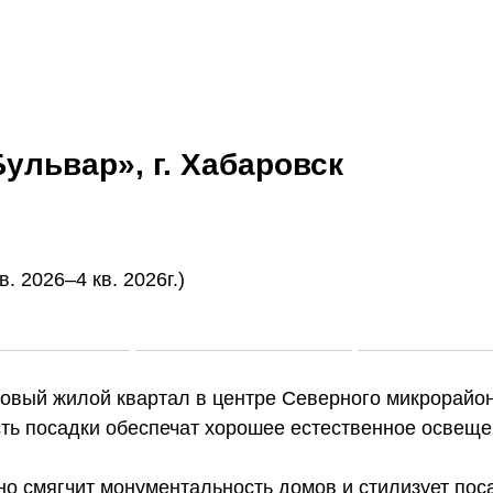
ульвар», г. Хабаровск
. 2026–4 кв. 2026г.)
документация,
рабочая документация,
BIM-проектир
овый жилой квартал в центре Северного микрорайон
ь посадки обеспечат хорошее естественное освещен
но смягчит монументальность домов и стилизует пос