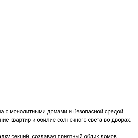
ование
а с монолитными домами и безопасной средой.
ие квартир и обилие солнечного света во дворах.
адку секций, создавая приятный облик домов.