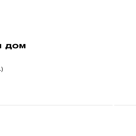
й дом
.)
ктная документация, рабочая документация,
BIM-про