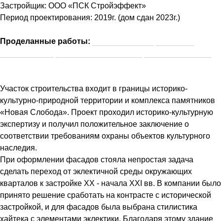
Застройщик: ООО «ПСК Стройэффект»
Период проектирования: 2019г. (дом сдан 2023г.)
Проделанные работы:
эскизный проект,
проектная
документация,
рабочая документация,
авторский надзор.
Участок строительства входит в границы историко-
культурно-природной территории и комплекса памятников
«Новая Слобода». Проект проходил историко-культурную
экспертизу и получил положительное заключение о
соответствии требованиям охраны объектов культурного
наследия.
При оформлении фасадов стояла непростая задача
сделать переход от эклектичной среды окружающих
кварталов к застройке ХХ - начала ХХI вв. В компании было
принято решение сработать на контрасте с исторической
застройкой, и для фасадов была выбрана стилистика
хайтека с элементами эклектики. Благодаря этому здание